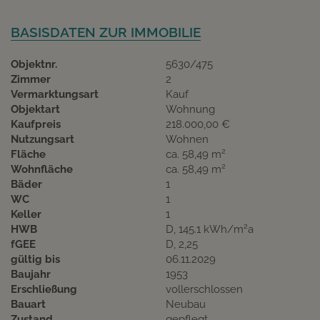
BASISDATEN ZUR IMMOBILIE
Objektnr.
5630/475
Zimmer
2
Vermarktungsart
Kauf
Objektart
Wohnung
Kaufpreis
218.000,00 €
Nutzungsart
Wohnen
2
Fläche
ca. 58,49 m
2
Wohnfläche
ca. 58,49 m
Bäder
1
WC
1
Keller
1
2
HWB
D, 145.1 kWh/m
a
fGEE
D, 2,25
gültig bis
06.11.2029
Baujahr
1953
Erschließung
vollerschlossen
Bauart
Neubau
Zustand
gepflegt