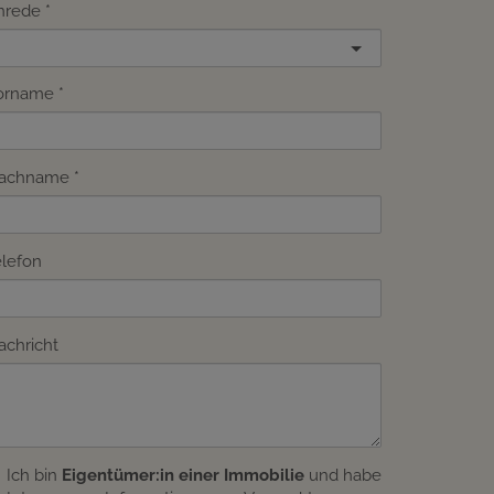
nrede
orname
achname
elefon
achricht
Ich bin
Eigentümer:in einer Immobilie
und habe