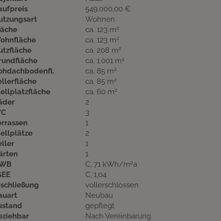
aufpreis
549.000,00 €
utzungsart
Wohnen
2
läche
ca. 123 m
2
ohnfläche
ca. 123 m
2
utzfläche
ca. 208 m
2
rundfläche
ca. 1.001 m
2
ohdachbodenfl.
ca. 85 m
2
ellerfläche
ca. 85 m
2
tellplatzfläche
ca. 60 m
äder
2
C
3
errassen
1
tellplätze
2
eller
1
ärten
1
2
WB
C, 71 kWh/m
a
GEE
C, 1,04
rschließung
vollerschlossen
auart
Neubau
ustand
gepflegt
eziehbar
Nach Vereinbarung