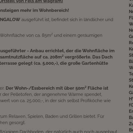
 Ortsteil von Fels am Wagram)
K
ensteigen mehr im Wohnbereich!
N
F
UNGALOW
ausgeführt ist, befindet sich in ländlicher und
W
N
ner Wohnfläche von ca. 85m² und einem geräumigen
G
R
K
ausgeführter - Anbau errichtet, der die Wohnfläche im
S
samtnutzfläche auf ca. 208m² vergrößerte. Das Dach
B
terrasse gelegt (ca. 5.000,-), die große Gartenhütte
W
T
S
K
er.
Der Wohn-/Essbereich mit über 50m² Fläche ist
G
ur der Pelletofen, der angenehme Wärme spendet,
H
rt von ca. 25.000,-, in der sich selbst Profiköche wie
f
E
zum Relaxen, Spielen, Baden und Grillen bietet. Für
B
hen gesorgt.
Z
B
oßzügigen Dachboden, der natürlich auch noch ausgebaut