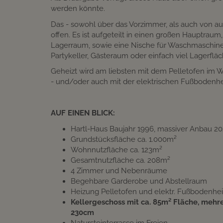
werden könnte.
Das - sowohl über das Vorzimmer, als auch von a
offen. Es ist aufgeteilt in einen großen Hauptra
Lagerraum, sowie eine Nische für Waschmaschine u
Partykeller, Gästeraum oder einfach viel Lagerfläc
Geheizt wird am liebsten mit dem Pelletofen im 
- und/oder auch mit der elektrischen Fußbodenhe
AUF EINEN BLICK:
Hartl-Haus Baujahr 1996, massiver Anbau 2
Grundstücksfläche ca. 1.000m²
Wohnnutzfläche ca. 123m²
Gesamtnutzfläche ca. 208m²
4 Zimmer und Nebenräume
Begehbare Garderobe und Abstellraum
Heizung Pelletofen und elektr. Fußbodenhe
Kellergeschoss mit ca. 85m² Fläche, meh
230cm
Natursteinterrasse im Freien