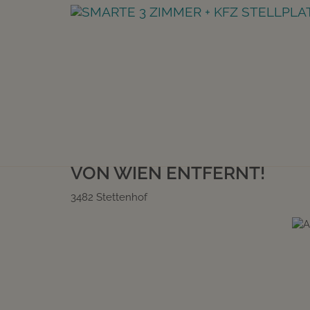
BUNGALOW MIT 1.000M² 
GROOOOSSEM, OFFENEN WOH
ON WIEN ENTFERNT!
3482 Stettenhof