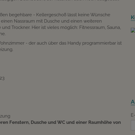
ußen begehbare - Kellergeschoß lässt keine Wünsche
K
um, einen Nassraum mit Dusche und einen weiteren
nd Trockner. Hier ist vieles möglich: Fitnessraum, Sauna,
he.
Wohnzimmer - der auch über das Handy programmierbar ist
izung.
023
A
E
izung
reren Fenstern, Dusche und WC
und einer Raumhöhe von