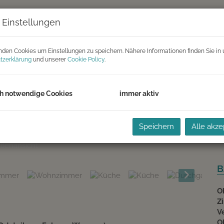
K
 Einstellungen
F
Z
den Cookies um Einstellungen zu speichern. Nähere Informationen finden Sie in 
tzerklärung
und unserer
Cookie Policy
.
P
K
h notwendige Cookies
immer aktiv
G
G
Speichern
Alle akze
gangsbereich
B
O
Z
V
O