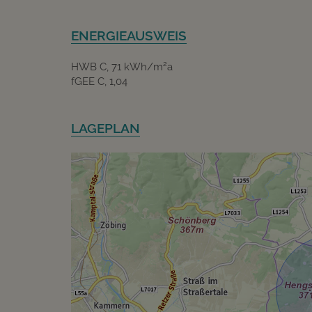
ENERGIEAUSWEIS
2
HWB
C, 71 kWh/m
a
fGEE
C, 1,04
LAGEPLAN