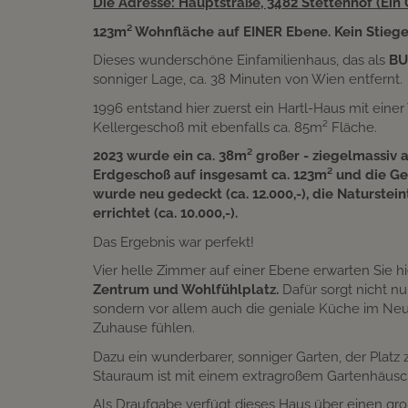
Die Adresse: Hauptstraße, 3482 Stettenhof (Ein
123m² Wohnfläche auf EINER Ebene. Kein Stieg
Dieses wunderschöne Einfamilienhaus, das als
B
sonniger Lage, ca. 38 Minuten von Wien entfernt.
1996 entstand hier zuerst ein Hartl-Haus mit ei
Kellergeschoß mit ebenfalls ca. 85m² Fläche.
2023 wurde ein ca. 38m² großer - ziegelmassiv 
Erdgeschoß auf insgesamt ca. 123m² und die Ge
wurde neu gedeckt (ca. 12.000,-), die Naturstein
errichtet (ca. 10.000,-).
Das Ergebnis war perfekt!
Vier helle Zimmer auf einer Ebene erwarten Sie hi
Zentrum und Wohlfühlplatz.
Dafür sorgt nicht n
sondern vor allem auch die geniale Küche im Neuwe
Zuhause fühlen.
Dazu ein wunderbarer, sonniger Garten, der Platz 
Stauraum ist mit einem extragroßem Gartenhäusc
Als Draufgabe verfügt dieses Haus über einen gr