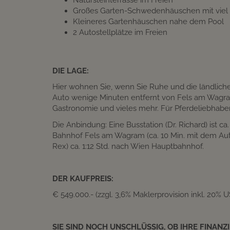
Großes Garten-Schwedenhäuschen mit viel
Kleineres Gartenhäuschen nahe dem Pool
2 Autostellplätze im Freien
DIE LAGE:
Hier wohnen Sie, wenn Sie Ruhe und die ländlich
Auto wenige Minuten entfernt von Fels am Wagram. 
Gastronomie und vieles mehr. Für Pferdeliebhaber:
Die Anbindung: Eine Busstation (Dr. Richard) ist ca
Bahnhof Fels am Wagram (ca. 10 Min. mit dem Auto
Rex) ca. 1:12 Std. nach Wien Hauptbahnhof.
DER KAUFPREIS:
€ 549.000.- (zzgl. 3,6% Maklerprovision inkl. 20% US
SIE SIND NOCH UNSCHLÜSSIG, OB IHRE FINANZ