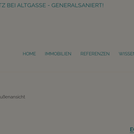
HOME
IMMOBILIEN
REFERENZEN
WISSE
EIGENGRUND UND
NBEREICH! NUR CA. 38 MIN. V
E