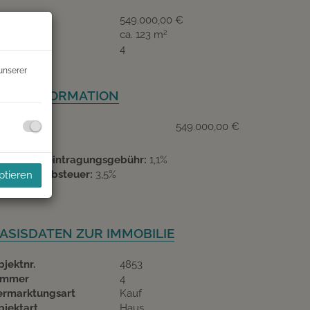
aufpreis
549.000,00 €
2
läche
ca. 123 m
immer
4
unserer
REISINFORMATION
aufpreis:
549.000,00 €
rundbucheintragungsgebühr:
1,1%
runderwerbsteuer:
3,5%
ptieren
ASISDATEN ZUR IMMOBILIE
bjektnr.
4853
immer
4
ermarktungsart
Kauf
bjektart
Haus