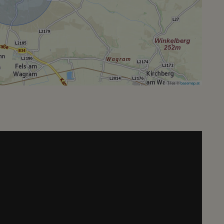
Tiles ©
basemap.at