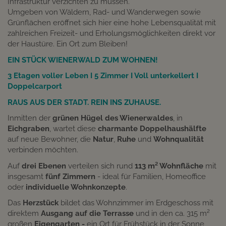
Infrastruktur verzichten zu müssen.
Umgeben von Wäldern, Rad- und Wanderwegen sowie
Grünflächen eröffnet sich hier eine hohe Lebensqualität mit
zahlreichen Freizeit- und Erholungsmöglichkeiten direkt vor
der Haustüre. Ein Ort zum Bleiben!
EIN STÜCK WIENERWALD ZUM WOHNEN!
3 Etagen voller Leben I 5 Zimmer I Voll unterkellert I
Doppelcarport
RAUS AUS DER STADT. REIN INS ZUHAUSE.
Inmitten der
grünen Hügel des Wienerwaldes
, in
Eichgraben
, wartet diese
charmante Doppelhaushälfte
auf neue Bewohner, die
Natur
,
Ruhe
und
Wohnqualität
verbinden möchten.
Auf
drei Ebenen
verteilen sich rund
113 m² Wohnfläche
mit
insgesamt
fünf Zimmern
- ideal für Familien, Homeoffice
oder
individuelle Wohnkonzepte
.
Das
Herzstück
bildet das Wohnzimmer im Erdgeschoss mit
direktem
Ausgang auf die Terrasse
und in den ca. 315 m²
großen
Eigengarten -
ein Ort für Frühstück in der Sonne,