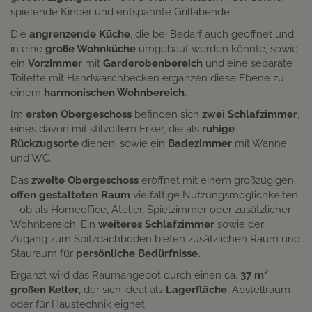
spielende Kinder und entspannte Grillabende.
Die
angrenzende Küche
, die bei Bedarf auch geöffnet und
in eine
große Wohnküche
umgebaut werden könnte, sowie
ein
Vorzimmer
mit
Garderobenbereich
und eine separate
Toilette mit Handwaschbecken ergänzen diese Ebene zu
einem
harmonischen Wohnbereich
.
Im
ersten Obergeschoss
befinden sich
zwei Schlafzimmer
,
eines davon mit stilvollem Erker, die als
ruhige
Rückzugsorte
dienen, sowie ein
Badezimmer
mit Wanne
und WC.
Das
zweite Obergeschoss
eröffnet mit einem großzügigen,
offen gestalteten Raum
vielfältige Nutzungsmöglichkeiten
– ob als Homeoffice, Atelier, Spielzimmer oder zusätzlicher
Wohnbereich. Ein
weiteres Schlafzimmer
sowie der
Zugang zum Spitzdachboden bieten zusätzlichen Raum und
Stauraum für
persönliche Bedürfnisse.
Ergänzt wird das Raumangebot durch einen ca.
37 m²
großen Keller
, der sich ideal als
Lagerfläche
, Abstellraum
oder für Haustechnik eignet.