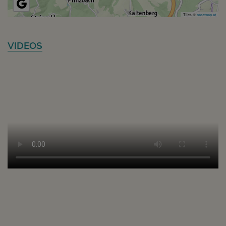
Tiles ©
basemap.at
VIDEOS