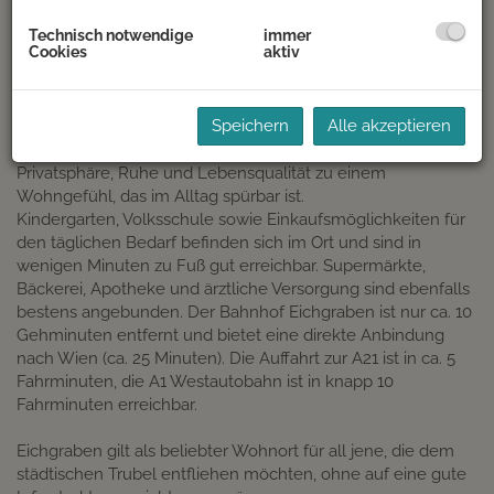
Technisch notwendige
immer
Cookies
aktiv
BESCHREIBUNG
Speichern
Alle akzeptieren
Eingebettet in die Natur des Wienerwalds in einer ruhigen,
kleinen Wohnsiedlung idyllisch gelegen. Hier verbinden sich
Privatsphäre, Ruhe und Lebensqualität zu einem
Wohngefühl, das im Alltag spürbar ist.
Kindergarten, Volksschule sowie Einkaufsmöglichkeiten für
den täglichen Bedarf befinden sich im Ort und sind in
wenigen Minuten zu Fuß gut erreichbar. Supermärkte,
Bäckerei, Apotheke und ärztliche Versorgung sind ebenfalls
bestens angebunden. Der Bahnhof Eichgraben ist nur ca. 10
Gehminuten entfernt und bietet eine direkte Anbindung
nach Wien (ca. 25 Minuten). Die Auffahrt zur A21 ist in ca. 5
Fahrminuten, die A1 Westautobahn ist in knapp 10
Fahrminuten erreichbar.
Eichgraben gilt als beliebter Wohnort für all jene, die dem
städtischen Trubel entfliehen möchten, ohne auf eine gute