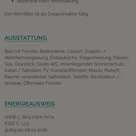
Beziehbar nach Vereinbarung
Der Vermittler ist als Doppelmakler tätig.
AUSSTATTUNG
Bad mit Fenster
Badewanne
Carport
Doppel- /
Mehrfachverglasung
Einbauküche
Etagenheizung
Fliesen
Gas
Grünblick
Gäste-WC
Innenliegender Sonnenschutz
Kabel / Satelliten-TV
Kunststofffenster
Massiv
Parkett
Räume veränderbar
Satteldach
Toilette
Westbalkon / -
terrasse
Öffenbare Fenster
ENERGIEAUSWEIS
2
HWB
C, 66.9 kWh/m
a
fGEE
C, 1,23
gültig bis
08.02.2036