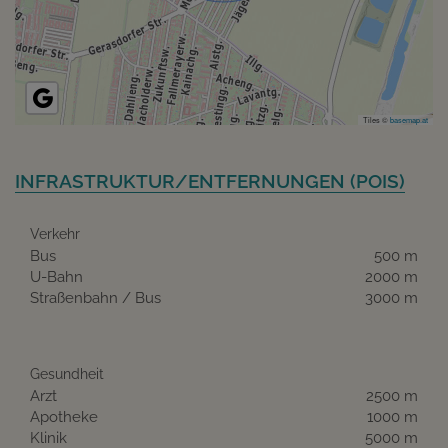
Tiles ©
basemap.at
INFRASTRUKTUR/ENTFERNUNGEN (POIS)
Verkehr
Bus
500 m
U-Bahn
2000 m
Straßenbahn / Bus
3000 m
Gesundheit
Arzt
2500 m
Apotheke
1000 m
Klinik
5000 m