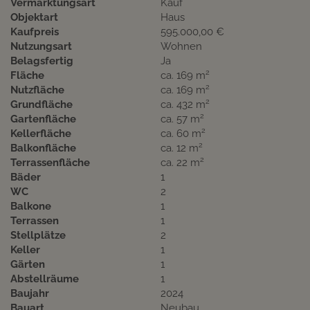
Vermarktungsart
Kauf
Objektart
Haus
Kaufpreis
595.000,00 €
Nutzungsart
Wohnen
Belagsfertig
Ja
2
Fläche
ca. 169 m
2
Nutzfläche
ca. 169 m
2
Grundfläche
ca. 432 m
2
Gartenfläche
ca. 57 m
2
Kellerfläche
ca. 60 m
2
Balkonfläche
ca. 12 m
2
Terrassenfläche
ca. 22 m
Bäder
1
WC
2
Balkone
1
Terrassen
1
Stellplätze
2
Keller
1
Gärten
1
Abstellräume
1
Baujahr
2024
Bauart
Neubau