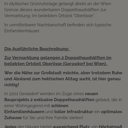
In idyllischer Grünruhelage gelangt direkt an der Wien
Grenze dieses wunderbaren Doppelhaushälften zur
Vermarktung. Im beliebten Ortsteil "Oberlisse".
In unmittelbarer Nachbarschaft befinden sich typische
Einfamilienhäuser.
Die Ausführliche Beschreibung:
Zur Vermarktung gelangen 2 Doppelhaushälften im
beliebten Ortsteil Oberlisse (Gerasdorf bei Wien).
Wer die Nähe zur Großstadt möchte, aber trotzdem Ruhe
und Abstand zum hektischen Alltag sucht, ist hier genau
richtig!
In 2201 Gerasdorf werden im Zuge eines
neuen
Bauprojekts 2 exklusive Doppelhaushälften
gebaut, die in
einer Wohngegend mit
schönen
Einfamilienhäusern
und
toller Infrastruktur
ein
optimales
Zuhause
für Sie und Ihre Familie bieten!
Jedes
der Häuser bietet
ausreichend Platz
, ein
Höchstmaß