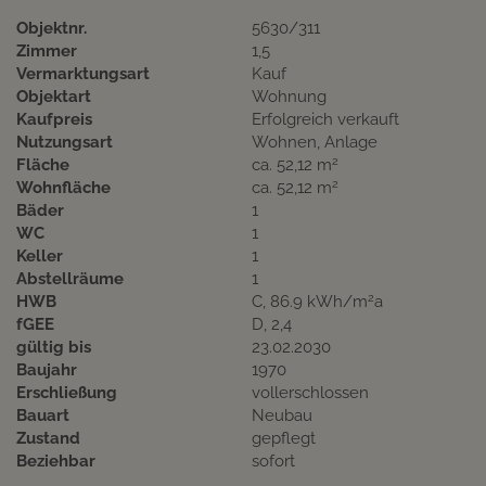
Objektnr.
5630/311
Zimmer
1,5
Vermarktungsart
Kauf
Objektart
Wohnung
Kaufpreis
Erfolgreich verkauft
Nutzungsart
Wohnen
Anlage
2
Fläche
ca. 52,12 m
2
Wohnfläche
ca. 52,12 m
Bäder
1
WC
1
Keller
1
Abstellräume
1
2
HWB
C, 86.9 kWh/m
a
fGEE
D, 2,4
gültig bis
23.02.2030
Baujahr
1970
Erschließung
vollerschlossen
Bauart
Neubau
Zustand
gepflegt
Beziehbar
sofort