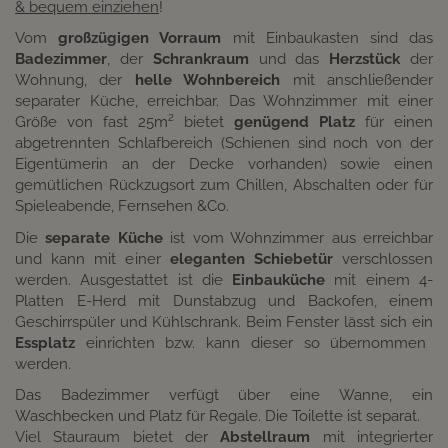
& bequem einziehen
!
Vom
großzügigen Vorraum
mit Einbaukasten sind das
Badezimmer
, der
Schrankraum
und das
Herzstück
der
Wohnung, der
helle Wohnbereich
mit anschließender
separater Küche, erreichbar. Das Wohnzimmer mit einer
Größe von fast 25m² bietet
genügend Platz
für einen
abgetrennten Schlafbereich (Schienen sind noch von der
Eigentümerin an der Decke vorhanden) sowie einen
gemütlichen Rückzugsort zum Chillen, Abschalten oder für
Spieleabende, Fernsehen &Co.
Die
separate Küche
ist vom Wohnzimmer aus erreichbar
und kann mit einer
eleganten Schiebetür
verschlossen
werden. Ausgestattet ist die
Einbauküche
mit einem 4-
Platten E-Herd mit Dunstabzug und Backofen, einem
Geschirrspüler und Kühlschrank. Beim Fenster lässt sich ein
Essplatz
einrichten bzw. kann dieser so übernommen
werden.
Das Badezimmer verfügt über eine Wanne, ein
Waschbecken und Platz für Regale. Die Toilette ist separat.
Viel Stauraum bietet der
Abstellraum
mit integrierter