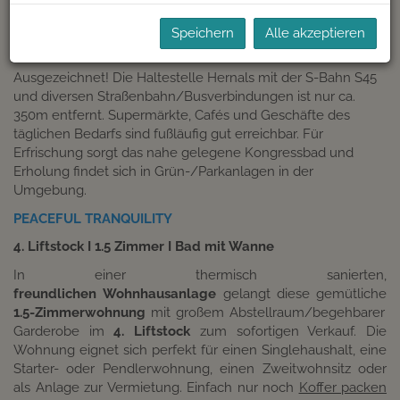
Speichern
Alle akzeptieren
BESCHREIBUNG
Ausgezeichnet! Die Haltestelle Hernals mit der S-Bahn S45
und diversen Straßenbahn/Busverbindungen ist nur ca.
350m entfernt. Supermärkte, Cafés und Geschäfte des
täglichen Bedarfs sind fußläufig gut erreichbar. Für
Erfrischung sorgt das nahe gelegene Kongressbad und
Erholung findet sich in Grün-/Parkanlagen in der
Umgebung.
PEACEFUL TRANQUILITY
4. Liftstock I 1.5 Zimmer I Bad mit Wanne
In einer thermisch sanierten,
freundlichen Wohnhausanlage
gelangt diese gemütliche
1.5-Zimmerwohnung
mit großem Abstellraum/begehbarer
Garderobe im
4. Liftstock
zum sofortigen Verkauf. Die
Wohnung eignet sich perfekt für einen Singlehaushalt, eine
Starter- oder Pendlerwohnung, einen Zweitwohnsitz oder
als Anlage zur Vermietung. Einfach nur noch
Koffer packen