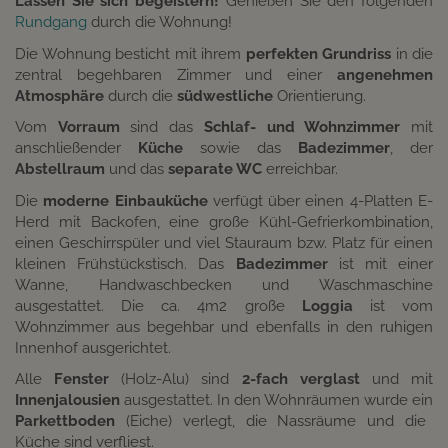
Lassen Sie sich begeistern!
Genießen Sie den folgenden
Rundgang
durch die Wohnung!
Die Wohnung besticht mit ihrem
perfekten Grundriss
in die
zentral begehbaren Zimmer und einer
angenehmen
Atmosphäre
durch die
südwestliche
Orientierung.
Vom
Vorraum
sind das
Schlaf- und Wohnzimmer
mit
anschließender
Küche
sowie das
Badezimmer
, der
Abstellraum
und das
separate WC
erreichbar.
Die
moderne Einbauküche
verfügt über einen 4-Platten E-
Herd mit Backofen, eine große Kühl-Gefrierkombination,
einen Geschirrspüler und viel Stauraum bzw. Platz für einen
kleinen Frühstückstisch. Das
Badezimmer
ist mit einer
Wanne, Handwaschbecken und Waschmaschine
ausgestattet. Die ca. 4m2 große
Loggia
ist vom
Wohnzimmer aus begehbar und ebenfalls in den ruhigen
Innenhof ausgerichtet.
Alle
Fenster
(Holz-Alu) sind
2-fach verglast
und mit
Innenjalousien
ausgestattet. In den Wohnräumen wurde ein
Parkettboden
(Eiche) verlegt, die Nassräume und die
Küche sind verfliest.