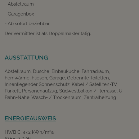
- Abstellraum
- Garagenbox
- Ab sofort beziehbar
Der Vermittler ist als Doppelmakler tätig.
AUSSTATTUNG
Abstellraum
Dusche
Einbauküche
Fahrradraum
Fernwärme
Fliesen
Garage
Getrennte Toiletten
Innenliegender Sonnenschutz
Kabel / Satelliten-TV
Parkett
Personenaufzug
Südwestbalkon / -terrasse
U-
Bahn-Nähe
Wasch- / Trockenraum
Zentralheizung
ENERGIEAUSWEIS
2
HWB
C, 47.2 kWh/m
a
fGEE
D, 2,36