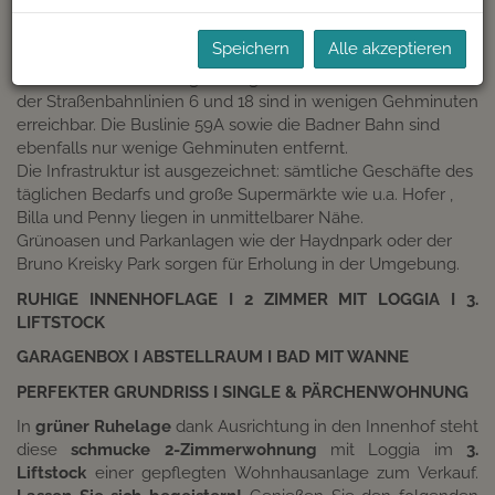
BESCHREIBUNG
Speichern
Alle akzeptieren
Die U-Bahnstation Margaretengürtel sowie die Haltestelle
der Straßenbahnlinien 6 und 18 sind in wenigen Gehminuten
erreichbar. Die Buslinie 59A sowie die Badner Bahn sind
ebenfalls nur wenige Gehminuten entfernt.
Die Infrastruktur ist ausgezeichnet: sämtliche Geschäfte des
täglichen Bedarfs und große Supermärkte wie u.a. Hofer ,
Billa und Penny liegen in unmittelbarer Nähe.
Grünoasen und Parkanlagen wie der Haydnpark oder der
Bruno Kreisky Park sorgen für Erholung in der Umgebung.
RUHIGE INNENHOFLAGE I 2 ZIMMER MIT LOGGIA I 3.
LIFTSTOCK
GARAGENBOX I ABSTELLRAUM I BAD MIT WANNE
PERFEKTER GRUNDRISS I SINGLE & PÄRCHENWOHNUNG
In
grüner Ruhelage
dank Ausrichtung in den Innenhof steht
diese
schmucke 2-Zimmerwohnung
mit Loggia im
3.
Liftstock
einer gepflegten Wohnhausanlage zum Verkauf.