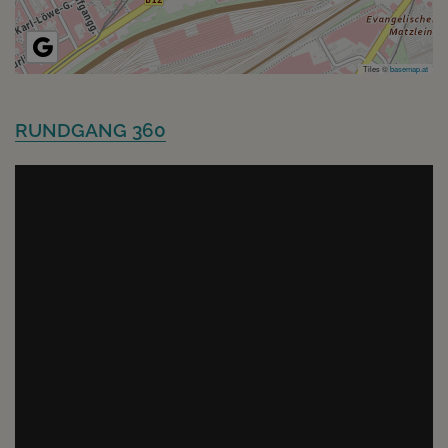
Tiles ©
basemap.at
RUNDGANG 360