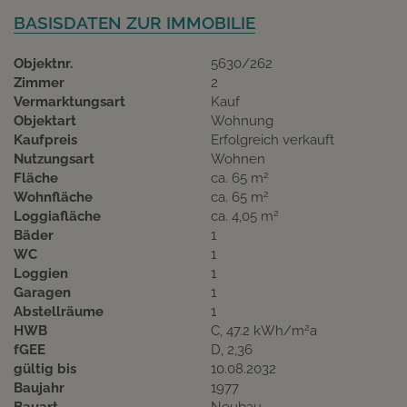
BASISDATEN ZUR IMMOBILIE
Objektnr.
5630/262
Zimmer
2
Vermarktungsart
Kauf
Objektart
Wohnung
Kaufpreis
Erfolgreich verkauft
Nutzungsart
Wohnen
2
Fläche
ca. 65 m
2
Wohnfläche
ca. 65 m
2
Loggiafläche
ca. 4,05 m
Bäder
1
WC
1
Loggien
1
Garagen
1
Abstellräume
1
2
HWB
C, 47.2 kWh/m
a
fGEE
D, 2,36
gültig bis
10.08.2032
Baujahr
1977